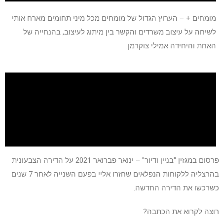
מומחים + – הערוץ הגדול של מומחים מכל מיני תחומים מארח אותי
לשיחה על עיצוב משרדים והקשר בין מיתוג לעיצוב, בהנחייה של
האחת והיחידה אמילי צוקרמן.
פרסום במגזין "בניין ודיור" – ינואר פברואר 2021 על הדירה הצבעונית
בהרצליה ללקוחות הנפלאים שחזרו אליי בפעם השנייה לאחר 7 שנים
כשרכשו את הדירה החדשה.
רוצה לקרוא את הכתבה?