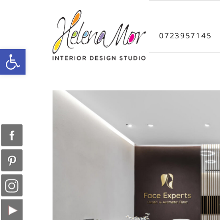
0723957145
פתח סרגל