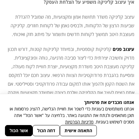
איך עיצוב קליניקה משפיע על הצלחת העסק?
עיצוב קליניקה משדר תחושת אמון ומקצועיות, מה שמוביל להגדלת
שביעות הרצון של הלקוחות, ולבסיס נאמן של לקוחות חוזרים. קליניקה
מעוצבת היטב תמשוך לקוחות חדשים ותשמור על מיתוג חזק ואיכותי.
עיצוב פנים
קליניקות קוסמטיות, ובמיוחד קליניקות קטנות, דורש תכנון
מדויק וחשיבה יצירתית כדי ליצור סביבה מרגיעה, נוחה ופונקציונלית.
קליניקה מעוצבת היטב משדרת מקצועיות, יוצרת חוויית לקוח מעולה,
ומסייעת בהגברת פרודוקטיביות הצוות הרפואי. עיצוב חכם יוכל למקסם
את השטח הקטן ולהפוך אותו למקום עבודה פרודוקטיבי וסטייליסטי. אם
אתם רוצים לעצב את הקליניקה שלכם בצורה שתשדר מקצועיות ויוקרה,
הלנה מור מעצבת פנים
כאן כדי להציע לכם פתרונות עיצוב מותאמים
אנחנו מכבדים את פרטיותך
אנחנו משתמשים בעוגיות כדי לשפר את חוויית הגלישה, להציג פרסומות או
אישית שיתאימו לצרכים שלכם.
צור קשר
לייעוץ ומידע נוסף
תוכן מותאמים ולנתח את התנועה באתר. בלחיצה על "אשר הכול" אתה
מסכים לשימוש בעוגיות.
מדיניות הפרטיות
גלילה
התאמה אישית
דחה הכול
אשר הכול
לראש
הלנה מור - אדריכלות | עיצוב פנים
כל הזכויות שמורות 2023