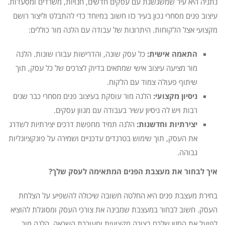
נתניה היא עיר שמשגשגת עם עסקים חדשים, חנויות, משרדים ומסעדות.
עיצוב פנים מסחרי נכון בעיר כזו חשוב במיוחד כדי להתבלט וליצור רושם
מקצועי אצל הלקוחות. היתרונות של עבודה עם הלנה מור כוללים:
התאמה אישית:
כל עסק שונה, והדרישות עבורו שונות. הלנה
מור מציעה עיצוב אישי שמתאים בדיוק לצרכים של כל עסק, תוך
שיתוף פעולה צמוד עם הלקוח.
ניסיון מקצועי:
הלנה מור עוסקת בעיצוב פנים מסחרי כבר שנים
רבות ויש לה ניסיון עשיר בעבודה עם מגוון עסקים.
יצירתיות וחדשנות:
הלנה תמיד מחפשת דרכים יצירתיות לשדרג
את העסק, תוך שימוש בטרנדים עדכניים ושמירה על פונקציונליות
גבוהה.
איך לבחור את מעצבת הפנים המתאימה לעסק שלך?
בחירת מעצבת פנים היא החלטה חשובה שיכולה להשפיע על הצלחת
העסק. חשוב לבחור במעצבת שמבינה את צורכי העסק ומסוגלת להוציא
לפועל את החזון שלכם בצורה מקצועית ומעוררת השראה. הלנה מור