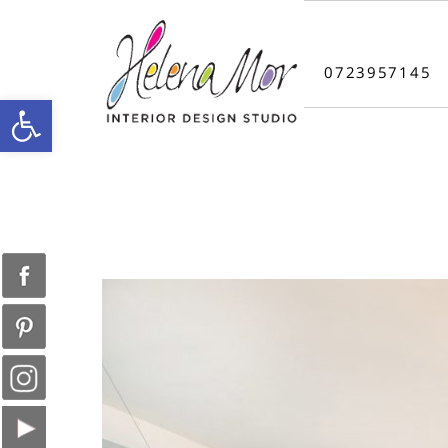
0723957145
פתח סרגל