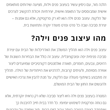
הלנה מור, עם ניסיון עשיר בעיצוב פנים וילות, מציעה שירותים מותאמים
אישית שמבוססים על התאמה אישית, יצירתיות ויכולת להקשיב לצרכים
של הלקוח. עיצוב פנים וילה הוא לא רק פרקטיקה, אלא גם אמנות –
יצירת סביבה שבה כל פרט ופרט משדר יוקרה ותחושת בית.
מהו עיצוב פנים וילה?
עיצוב פנים וילה הוא תהליך המשלב את האדריכלות של הבית עם יצירת
סביבה פנימית יפה ופונקציונלית. עיצוב זה כולל את הבחירות השונות של
רהיטים, צבעים, חומרים, תאורה ואלמנטים דקורטיביים שמיועדים ליצור
אווירה מסוימת, ולעיתים קרובות, להדגיש את הייחודיות של הוילה. תהליך
זה מתבצע בשיתוף פעולה עם הלקוח, על מנת להבין את צרכיו האישיים
ולהגשים את החזון של הבית המושלם.
המטרה בעיצוב פנים וילה היא ליצור סביבה שלא רק נראית יוקרתית, אלא
גם נוחה ופרקטית לשימוש יומיומי. כל חדר בבית חייב להיבנות כך
שיתפקד בצורה הטובה ביותר עבור דיירי הבית, תוך שמירה על עקרונות