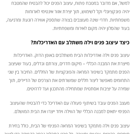
למשל, אם מדובר במטבח פתוח, עיצוב הפנים יכול להבטיח שהמטבח
יהיה פונקציונלי וקל לשימוש, תוך יצירת אזור אינטימי לארוחות
משפחתיות. חדרי שינה מעוצבים בצורה שתספק אווירה רוגעת ומרגיעה,
בעוד שהסלון יהיה מקום לאירוח ומשפחתיות.
כיצד עיצוב פנים וילה משתלב עם האדריכלות?
עיצוב פנים וילה ואדריכלות הבית משתלבים באופן הדוק. האדריכלות
מייצרת את המבנה הכללי – מיקום חדרים, צורתם וגדלים, בעוד שעיצוב
הפנים מתמקד בשיפור המראה והפונקציות של החללים. החיבור בין שני
התחומים מאפשר ליצור חללים שמשרתים את הצרכים של הדיירים, תוך
שמירה על יציבות אסתטית שמתחילה מהתכנון ועד לרהיטים.
מעצב הפנים עובד בשיתוף פעולה עם האדריכל כדי להבטיח שהעיצוב
הפנימי יתאים למבנה הכללי של הווילה ויחד ייצרו את הבית המושלם.
עיצוב פנים וילה מתמקד בשיפור המראה הפנימי של הבית, כולל בחירת
חומרים, רהיטים, צבעים ותאורה. כל פרט בתהליך נבחר בקפידה כדי ליצור