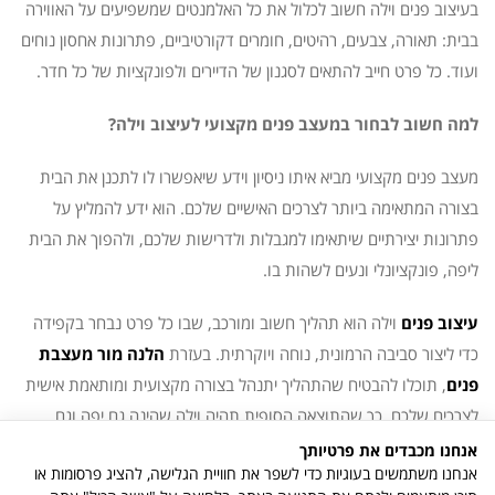
בעיצוב פנים וילה חשוב לכלול את כל האלמנטים שמשפיעים על האווירה
בבית: תאורה, צבעים, רהיטים, חומרים דקורטיביים, פתרונות אחסון נוחים
ועוד. כל פרט חייב להתאים לסגנון של הדיירים ולפונקציות של כל חדר.
למה חשוב לבחור במעצב פנים מקצועי לעיצוב וילה?
מעצב פנים מקצועי מביא איתו ניסיון וידע שיאפשרו לו לתכנן את הבית
בצורה המתאימה ביותר לצרכים האישיים שלכם. הוא ידע להמליץ על
פתרונות יצירתיים שיתאימו למגבלות ולדרישות שלכם, ולהפוך את הבית
ליפה, פונקציונלי ונעים לשהות בו.
עיצוב פנים
וילה הוא תהליך חשוב ומורכב, שבו כל פרט נבחר בקפידה
כדי ליצור סביבה הרמונית, נוחה ויוקרתית. בעזרת
הלנה מור מעצבת
פנים
, תוכלו להבטיח שהתהליך יתנהל בצורה מקצועית ומותאמת אישית
לצרכים שלכם, כך שהתוצאה הסופית תהיה וילה שהינה גם יפה וגם
פונקציונלית, שמשדרגת את איכות החיים שלכם.
צור קשר
לייעוץ
אנחנו מכבדים את פרטיותך
אנחנו משתמשים בעוגיות כדי לשפר את חוויית הגלישה, להציג פרסומות או
ומידע נוסף