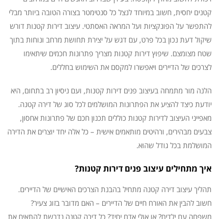
קטנים יחסית, חשוב במיוחד לנצל כל סנטימטר בצורה הטובה ביותר מבלי
להתפשר על הפונקציות ועל המראה האסתטי. עיצוב דירות קטנות דורש
שיקול דעת נכון בכל פרט, עם דגש על יצירת תחושת מרחב ונוחות בתוך
שטח מצומצם. שיפוץ דירות קטנות מצריך פתרונות חכמים שיתאימו
לצרכים של הדיירים ויאפשרו למקסם את השימוש בחללים.
הלנה מור מתמחה בעיצוב פנים דירות קטנות, ועם ניסיון רב בתחום, היא
יודעת כיצד להציע את הפתרונות המושלמים לכל סוג של דירה קטנה.
מאפייני העיצוב לדירות קטנות כוללים תכנון חכם של פתרונות אחסון,
צבעים מבהירים, ורהיטים מותאמים אישית – כל אלה יחד יוצרים את הדירה
המושלמת בכל גודל שהוא.
איך מתחילים עיצוב פנים דירות קטנות?
תהליך עיצוב דירה קטנה מתחיל בהבנת הצרכים האישיים של הדיירים.
חשוב להבין את האורח חיים של הדיירים – האם מדובר בזוג צעיר?
משפחה עם ילדים? או אולי אדם יחיד? כל דירה קטנה נדרשת להתאים את