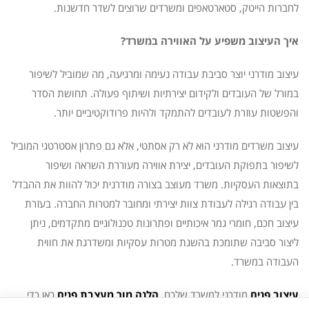
לחברות הייטק, סטארטאפים ומשרדים שרוצים לשדר חדשנות.
איך העיצוב משפיע על האווירה במשרד?
עיצוב מודרני יוצר סביבת עבודה נעימה ומרגיעה, מה שמוביל לשיפור
במורל של העובדים ולקידום יצירתיות ושיתוף פעולה. תחושת הסדר
והפשטות עוזרת לעובדים להתמקד ולהיות פרודוקטיביים יותר.
עיצוב משרדים מודרני הוא לא רק אסתטי, אלא גם פתרון אסטרטגי המוביל
לשיפור בתפוקת העובדים, יצירת אווירה מעוררת השראה ושיפור
בתוצאות העסקיות. משרד מעוצב בצורה מודרנית יכול להוות את ההבדל
בין עבודה רגילה לעבודת צוות יצירתי ומחובר למטרות החברה. בעזרת
עיצוב חכם, חומרי גמר איכותיים ופתרונות טכנולוגיים מתקדמים, ניתן
ליצור סביבה שתומכת בהשגת מטרות עסקיות ומשדרגת את חווית
העבודה במשרד.
עיצוב פנים
מודרני למשרד שלכם,
הלנה מור מעצבת פנים
כאן כדי