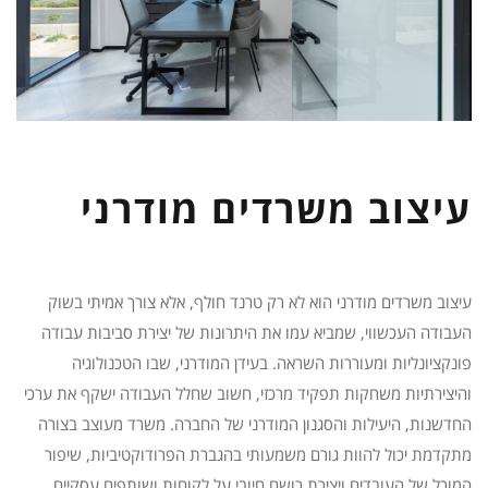
עיצוב משרדים מודרני
עיצוב משרדים מודרני הוא לא רק טרנד חולף, אלא צורך אמיתי בשוק
העבודה העכשווי, שמביא עמו את היתרונות של יצירת סביבות עבודה
פונקציונליות ומעוררות השראה. בעידן המודרני, שבו הטכנולוגיה
והיצירתיות משחקות תפקיד מרכזי, חשוב שחלל העבודה ישקף את ערכי
החדשנות, היעילות והסגנון המודרני של החברה. משרד מעוצב בצורה
מתקדמת יכול להוות גורם משמעותי בהגברת הפרודוקטיביות, שיפור
המורל של העובדים ויצירת רושם חיובי על לקוחות ושותפים עסקיים.