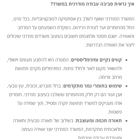
איך נראית סביבה עבודה מודרנית במשרד?
המשרד המודרני שואף לשלב בין אסתטיקה לפונקציונליות. בכל פרט,
החל מהחומרים ועד לצורת הריהוט, נשקלת השפעתם על המרחב
והאווירה. ישנם מספר אלמנטים חשובים בעיצוב משרדים מודרני שיכולים
ליצור את האווירה הנדרשת:
קווים נקיים ומינימליסטיים
: המטרה היא להימנע מעומס ויזואלי,
ולהשאיר מקום לאור ולחלל פתוח. המינימליזם מקדם תחושת
מרחב וזרימה.
שימוש בחומרי גמר מתקדמים
: ברזל מוברש, זכוכית, עץ טבעי,
אבן ועור הם רק חלק מהחומרים ששולבו בעיצוב מודרני. חומרים
אלה מעניקים למשרד תחושת יוקרה וסטייל, תוך שמירה על
פשטות.
תאורה חכמה ומעוצבת
: בשילוב של תאורה טבעית ותאורה
מלאכותית מתקדמת, המשרד המודרני יוצר אווירה נעימה
ומעודדת עבודה יצירתית.