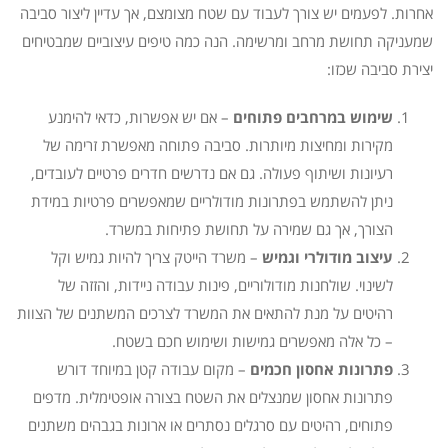
אחרות. לפעמים יש צורך לעבוד עם שטח מצומצם, אך עדיין ליצור סביבה
שמעניקה תחושת מרחב ומרשימה. הנה כמה טיפים עיצוביים שמבטיחים
יצירת סביבה שכזו:
שימוש במרחבים פתוחים
– אם יש אפשרות, כדאי להימנע
מקירות ומחיצות מיותרות. סביבה פתוחה מאפשרת זרימה של
רעיונות ושיתוף פעולה. גם אם נדרשים חדרים פרטיים לעובדים,
ניתן להשתמש בפתרונות מודולריים שמאפשרים פרטיות במידת
הצורך, אך גם שמירה על תחושת פתיחות במשרד.
עיצוב מודולרי וגמיש
– משרד הייטק צריך להיות גמיש וקל
לשינוי. שולחנות מודולוריים, פינות עבודה ניידות, והזזה של
רהיטים על מנת להתאים את המשרד לצרכים המשתנים של הצוות
– כל אלה מאפשרים גמישות ושימוש חכם בשטח.
פתרונות אחסון חכמים
– מקום עבודה קטן במיוחד דורש
פתרונות אחסון שמנצלים את השטח בצורה אופטימלית. מדפים
פתוחים, רהיטים עם סרגלים נסתרים או ארונות בגבהים משתנים