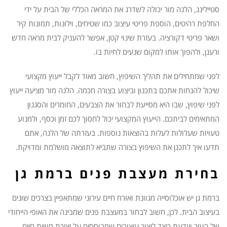
סטיילינג, הלנה מור יכולה לשדרג את המראה הכללי של הבית על ידי
החלפת רהיטים, הוספת פריטי עיצוב כמו שטיחים, וילונות, תמונות קיר
ושאר פריטי דקורציה. בעזרת שינוי קטן, אפשר להעניק לבית מראה חדש
ורענן, ולהפוך אותו למקום שנעים לחיות בו.
לפני שמתחילים את תהליך השיפוץ, חשוב מאוד לקבל ייעוץ מקצועי
שיכול להנחות אתכם בתכנון וביצוע בצורה חכמה. הלנה מור מציעה ייעוץ
לפני שיפוץ, שבו היא מסייעת לבחור את הצבעים, החומרים והסגנון
המתאימים לביתכם. הייעוץ המקצועי יכול לחסוך לכם זמן וכסף, ולמנוע
טעויות שעלולות לעלות בהוצאות נוספות. בעזרתה של הלנה, אתם
תדעו איך לתכנן את השיפוץ בצורה שתביא לתוצאה מושלמת ומדויקת.
בחירת מעצבת פנים ברמת גן
ברמת גן יש אוכלוסייה מגוונת ואורח חיים עירוני שמתאפיין בצרכים שונים
בעיצוב הבית. לכן, חשוב לבחור במעצבת פנים שמבינה את האופי הייחודי
של העיר ויודעת כיצד ליצור עיצובים שמבוססים על יצירת חוויית חיים